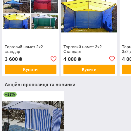
Торговий намет 2х2
Торговий намет 3х2
Торг
стандарт
Стандарт
3х2,
3 600
4 000
4 0
₴
₴
Купити
Купити
Акційні пропозиції та новинки
–11%