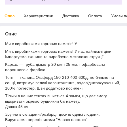
Опис
Характеристики
Доставка
Оплата
Умови п
Опис
Ми є виробниками торгових наметів! У
Ми є виробниками торгових наметів! У нас найнижчі ціни!
Імпортуємо тканини та вироблено металоконструкції.
Каркас — труба діаметр 20 мм і 25 мм, пофарбована
порошковою фарбою.
Тент — тканина Оксфорд 150-210-400-600д, не блякне на
сонці, витримує великі навантаження, водовідштовхувальний,
100% поліестер. Шви додатково посилені.
Тільки в наших тентах вшиється 4 замки, що дає змогу
відкривати окремо будь-який бік намету.
Дашок 45 см.
Зручна в складанні/розбірці, досить однієї людини.
Вирушаємо перевізниками "Новою поштою"