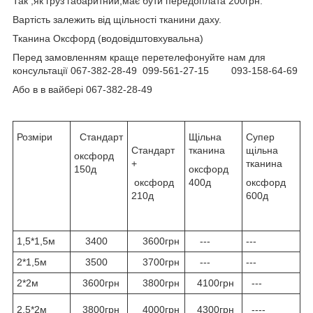
Так ,як груз габаритний,має бути передоплата 200грн.
Вартість залежить від щільності тканини даху.
Тканина Оксфорд (водовідштовхувальна)
Перед замовленням краще перетелефонуйте нам для
консультації 067-382-28-49 099-561-27-15 093-158-64-69
Або в в вайбері 067-382-28-49
Розміри
Стандарт
Щільна
Супер
Стандарт
тканина
щільна
оксфорд
+
тканина
150д
оксфорд
оксфорд
400д
оксфорд
210д
600д
1,5*1,5м
3400
3600грн
---
---
2*1,5м
3500
3700грн
---
---
2*2м
3600грн
3800грн
4100грн
---
2,5*2м
3800грн
4000грн
4300грн
----