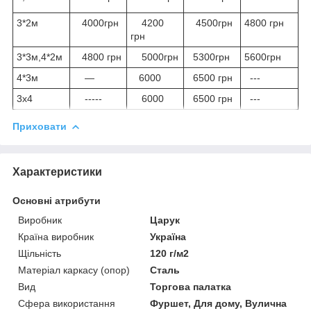
3*2м
4000грн
4200
4500грн
4800 грн
грн
3*3м,4*2м
4800 грн
5000грн
5300грн
5600грн
4*3м
—
6000
6500 грн
---
3х4
-----
6000
6500 грн
---
Приховати
Характеристики
Основні атрибути
Виробник
Царук
Країна виробник
Україна
Щільність
120 г/м2
Матеріал каркасу (опор)
Сталь
Вид
Торгова палатка
Сфера використання
Фуршет, Для дому, Вулична