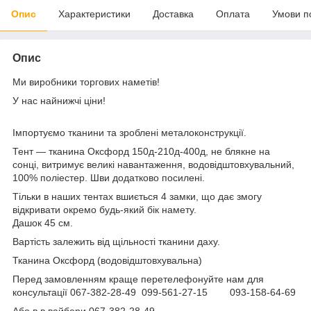
Опис
Характеристики
Доставка
Оплата
Умови п
Опис
Ми виробники торгових наметів!
У нас найнижчі ціни!
Імпортуємо тканини та зроблені металоконструкції.
Тент — тканина Оксфорд 150д-210д-400д, не блякне на
сонці, витримує великі навантаження, водовідштовхувальний,
100% поліестер. Шви додатково посилені.
Тільки в наших тентах вшиється 4 замки, що дає змогу
відкривати окремо будь-який бік намету.
Дашок 45 см.
Вартість залежить від щільності тканини даху.
Тканина Оксфорд (водовідштовхувальна)
Перед замовленням краще перетелефонуйте нам для
консультації 067-382-28-49 099-561-27-15 093-158-64-69
Або в в вайбери 067-382-28-49