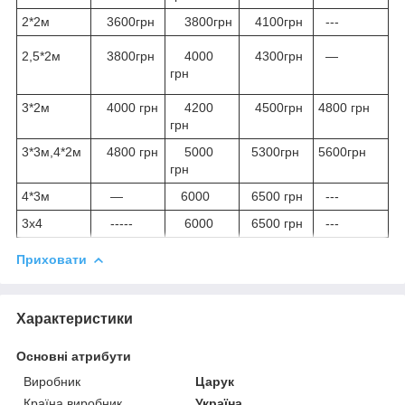
2*2м
3600грн
3800грн
4100грн
---
2,5*2м
3800грн
4000
4300грн
—
грн
3*2м
4000 грн
4200
4500грн
4800 грн
грн
3*3м,4*2м
4800 грн
5000
5300грн
5600грн
грн
4*3м
—
6000
6500 грн
---
3х4
-----
6000
6500 грн
---
Приховати
Характеристики
Основні атрибути
Виробник
Царук
Країна виробник
Україна