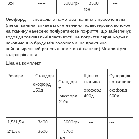
3х4
-----
3000грн
3500
---
грн
Оксфорд
— спеціальна наметова тканина з просоченням
(легка тканина, зіткана із синтетичних поліестерових волокон,
на тканину нанесено поліуретанове покриття, що забезпечує
водовідштовхувальні властивості, це покриття перешкоджає
накопиченню бруду між волокнами, це практично
найпоширеніший різновид наметової тканини) Можливі різні
колірні рішення
Ціна на комплект
Розміри
Стандарт
Щільна
Суперщіль
Стандарт
тканина
на тканина
оксфорд
+
150д
оксфорд
оксфорд
оксфорд
400д
600д
210д
1,5*1,5м
3400
3600грн
---
---
2*1,5м
3500
3700
---
---
грн