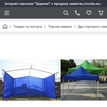
Інтернет-магазин "Царина" з продажу наметів,столів,парас
Товари та послуги
Торгові намети
Дах торгового нам