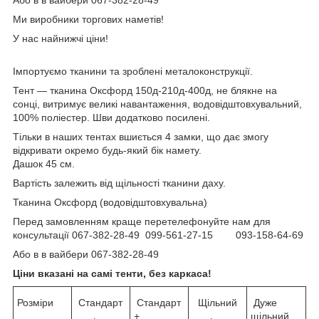
Ми виробники торгових наметів!
У нас найнижчі ціни!
Імпортуємо тканини та зроблені металоконструкції.
Тент — тканина Оксфорд 150д-210д-400д, не блякне на
сонці, витримує великі навантаження, водовідштовхувальний,
100% поліестер. Шви додатково посилені.
Тільки в наших тентах вшиється 4 замки, що дає змогу
відкривати окремо будь-який бік намету.
Дашок 45 см.
Вартість залежить від щільності тканини даху.
Тканина Оксфорд (водовідштовхувальна)
Перед замовленням краще перетелефонуйте нам для
консультації 067-382-28-49 099-561-27-15 093-158-64-69
Або в в вайбери 067-382-28-49
Ціни вказані на самі тенти, без каркаса!
Розміри
Стандарт
Стандарт
Щільний
Дуже
+
щільний