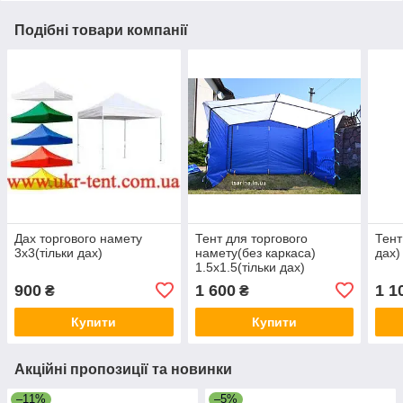
Подібні товари компанії
Дах торгового намету
Тент для торгового
Тент
3х3(тільки дах)
намету(без каркаса)
дах)
1.5х1.5(тільки дах)
900
1 600
1 1
₴
₴
Купити
Купити
Акційні пропозиції та новинки
–11%
–5%