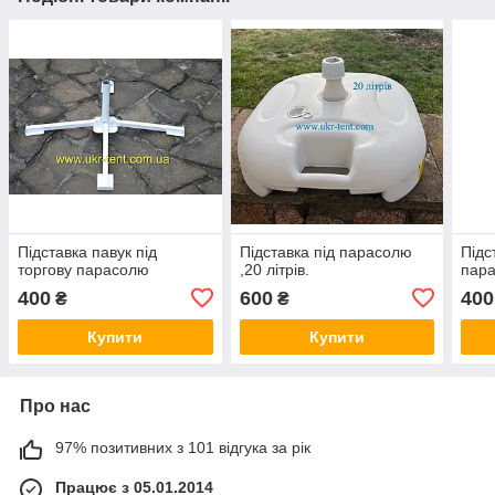
Підставка павук під
Підставка під парасолю
Підс
торгову парасолю
,20 літрів.
пар
400
600
400
₴
₴
Купити
Купити
Про нас
97% позитивних з 101 відгука за рік
Працює з 05.01.2014