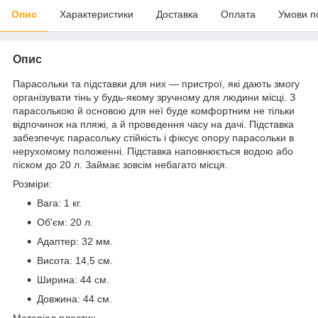
Опис
Характеристики
Доставка
Оплата
Умови п
Опис
Парасольки та підставки для них — пристрої, які дають змогу
організувати тінь у будь-якому зручному для людини місці. З
парасолькою й основою для неї буде комфортним не тільки
відпочинок на пляжі, а й проведення часу на дачі. Підставка
забезпечує парасольку стійкість і фіксує опору парасольки в
нерухомому положенні. Підставка наповнюється водою або
піском до 20 л. Займає зовсім небагато місця.
Розміри:
Вага: 1 кг.
Об'єм: 20 л.
Адаптер: 32 мм.
Висота: 14,5 см.
Ширина: 44 см.
Довжина: 44 см.
Матеріал пластик