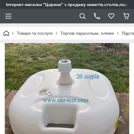
Інтернет-магазин "Царина" з продажу наметів,столів,парас
Товари та послуги
Торгові парасольки, пляжні
Підста