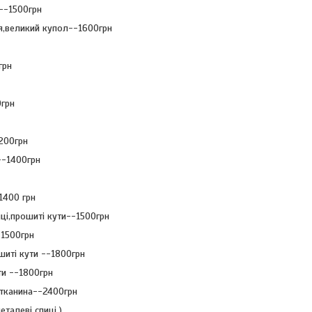
--1500грн
ня,великий купол--1600грн
грн
0грн
200грн
--1400грн
1400 грн
ці,прошиті кути--1500грн
-1500грн
шиті кути --1800грн
ти --1800грн
 тканина--2400грн
талеві спиці )