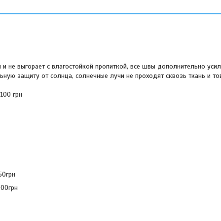
я и не выгорает с влагостойкой пропиткой, все швы дополнительно усил
ьную защиту от солнца, солнечные лучи не проходят сквозь ткань и тов
 100 грн
50грн
000грн