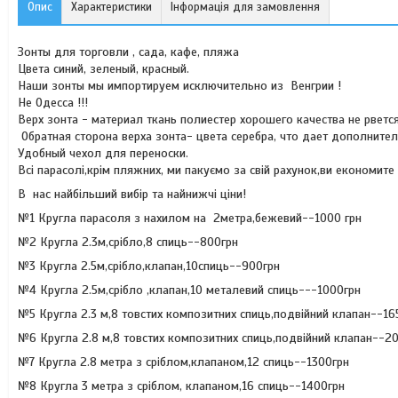
Опис
Характеристики
Інформація для замовлення
Зонты для торговли , сада, кафе, пляжа
Цвета синий, зеленый, красный.
Наши зонты мы импортируем исключительно из Венгрии !
Не Одесса !!!
Верх зонта - материал ткань полиестер хорошего качества не рветс
Обратная сторона верха зонта- цвета серебра, что дает дополнител
Удобный чехол для переноски.
Всі парасолі,крім пляжних, ми пакуємо за свій рахунок,ви економите
В нас найбільший вибір та найнижчі ціни!
№1 Кругла парасоля з нахилом на 2метра,бежевий--1000 грн
№2 Кругла 2.3м,срібло,8 спиць--800грн
№3 Кругла 2.5м,срібло,клапан,10спиць--900грн
№4 Кругла 2.5м,срібло ,клапан,10 металевий спиць---1000грн
№5 Кругла 2.3 м,8 товстих композитних спиць,подвійний клапан--16
№6 Кругла 2.8 м,8 товстих композитних спиць,подвійний клапан--2
№7 Кругла 2.8 метра з сріблом,клапаном,12 спиць--1300грн
№8 Кругла 3 метра з сріблом, клапаном,16 спиць--1400грн