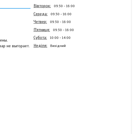
Вівторок
09:30
16:00
Середа
09:30
16:00
Четвер
09:30
16:00
Пʼятниця
09:30
16:00
Субота
10:00
14:00
ены.
Неділя
ар не выгорает.
Вихідний
Парасоля торгова 3х3 з
напиленям срібла та
клапаном
Готово до відправки
1 500 ₴
КУПИТИ