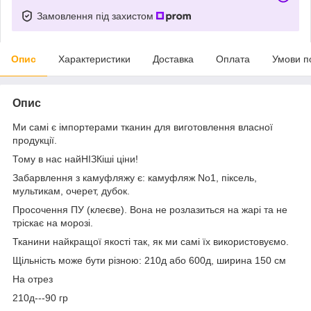
Замовлення під захистом
Опис
Характеристики
Доставка
Оплата
Умови п
Опис
Ми самі є імпортерами тканин для виготовлення власної
продукції.
Тому в нас найНІЗКіші ціни!
Забарвлення з камуфляжу є: камуфляж No1, піксель,
мультикам, очерет, дубок.
Просочення ПУ (клеєве). Вона не розлазиться на жарі та не
тріскає на морозі.
Тканини найкращої якості так, як ми самі їх використовуємо.
Щільність може бути різною: 210д або 600д, ширина 150 см
На отрез
210д---90 гр