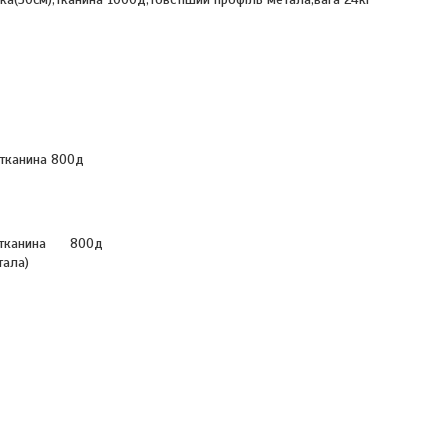
,тканина 800д
ка,тканина 800д
тала)