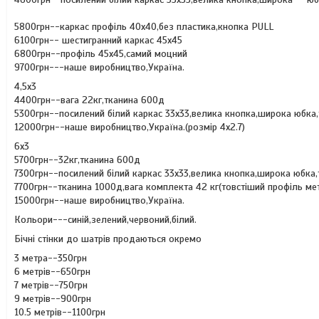
5800грн--каркас профіль 40х40,без пластика,кнопка PULL
6100грн-- шестигранний каркас 45х45
6800грн--профіль 45х45,самий моцний
9700грн---наше виробництво,Україна.
4,5х3
4400грн--вага 22кг,тканина 600д
5300грн--посилений білий каркас 33х33,велика кнопка,широка юбка
12000грн--наше виробництво,Україна.(розмір 4х2.7)
6х3
5700грн--32кг,тканина 600д
7300грн--посилений білий каркас 33х33,велика кнопка,широка юб
7700грн--тканина 1000д,вага комплекта 42 кг(товстіший профіль ме
15000грн--наше виробництво,Україна.
Кольори---синій,зелений,червоний,білий.
Бічні стінки до шатрів продаються окремо
3 метра--350грн
6 метрів--650грн
7 метрів--750грн
9 метрів--900грн
10.5 метрів--1100грн