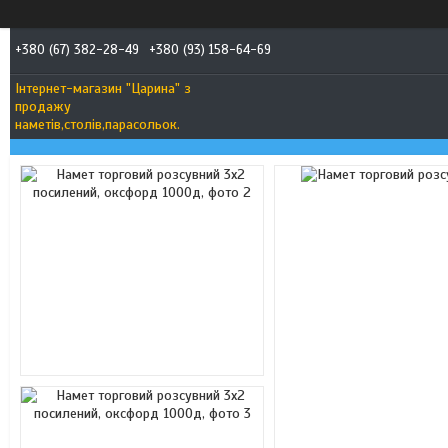
+380 (67) 382-28-49
+380 (93) 158-64-69
Інтернет-магазин "Царина" з
продажу
наметів,столів,парасольок.