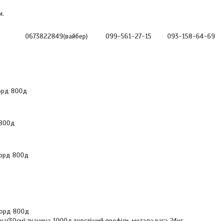
и.
аціі 0673822849(вайбер) 099-561-27-15 093-158-64-69
форд 800д
 800д
форд 800д
форд 800д
(30см),тканина 1000д,товстіший профіль метала,вага 24кг