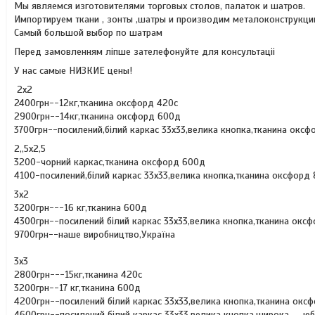
Мы являемся изготовителями торговых столов, палаток и шатров.
Импортируем ткани , зонты ,шатры и производим металоконструкци
Самый большой выбор по шатрам
Перед замовленням ліпше зателефонуйте для консульт
У нас самые НИЗКИЕ цены!
2х2
2400грн--12кг,тканина оксфорд 420с
2900грн--14кг,тканина оксфорд 600д
3700грн--посилений,білий каркас 33х33,велика кнопка,тканина окс
2,,5х2,5
3200-чорний каркас,тканина оксфорд 600д
4100-посилений,білий каркас 33х33,велика кнопка,тканина оксфорд
3х2
3200грн---16 кг,тканина 600д
4300грн--посилений білий каркас 33х33,велика кнопка,тканина окс
9700грн--наше виробництво,Україна
3х3
2800грн---15кг,тканина 420с
3200грн--17 кг,тканина 600д
4200грн--посилений білий каркас 33х33,велика кнопка,тканина окс
4600грн--посилений білий каркас 33х33,велика кнопка,широка юбка