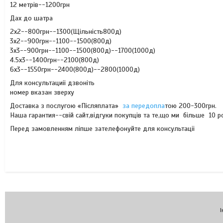
12 метрів--1200грн
Дах до шатра
2х2--800грн--1300(Щільність800д)
3х2--900грн--1100--1500(800д)
3х3--900грн--1100--1500(800д)--1700(1000д)
4.5х3--1400грн--2100(800д)
6х3--1550грн--2400(800д)--2800(1000д)
Для консультациіі дзвоніть
номер вказан зверху
Доставка з послугою «Післяплата»
за передопла
тою 200-300грн.
Наша гарантия--свій сайт,відгуки покупців та те,що ми більше 10 ро
Перед замовленням ліпше зателефонуйте для консуль