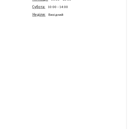
Субота
10:00
14:00
Неділя
Вихідний
Намет торговий розсувний
3х2 посилений, оксфорд
1000д
Готово до відправки
4 200 ₴
КУПИТИ
КУПИТИ З