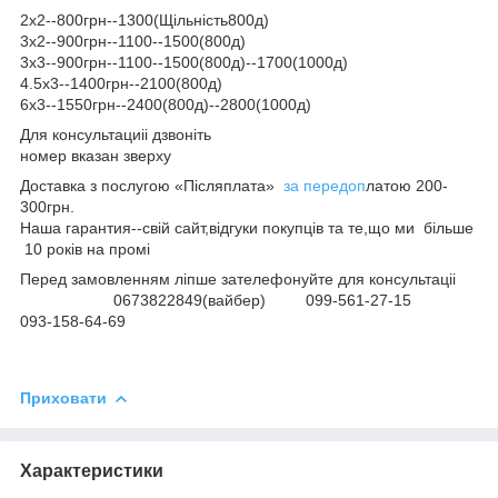
2х2--800грн--1300(Щільність800д)
3х2--900грн--1100--1500(800д)
3х3--900грн--1100--1500(800д)--1700(1000д)
4.5х3--1400грн--2100(800д)
6х3--1550грн--2400(800д)--2800(1000д)
Для консультациіі дзвоніть
номер вказан зверху
Доставка з послугою «Післяплата»
за передоп
латою 200-
300грн.
Наша гарантия--свій сайт,відгуки покупців та те,що ми більше
10 років на промі
Перед замовленням ліпше зателефонуйте для консультаціі
0673822849(вайбер) 099-561-27-15
093-158-64-69
Приховати
Характеристики