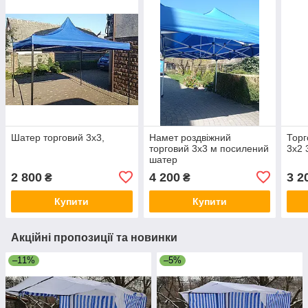
Шатер торговий 3х3,
Намет роздвіжний
Торг
торговий 3х3 м посилений
3х2 
шатер
2 800
4 200
3 2
₴
₴
Купити
Купити
Акційні пропозиції та новинки
–11%
–5%