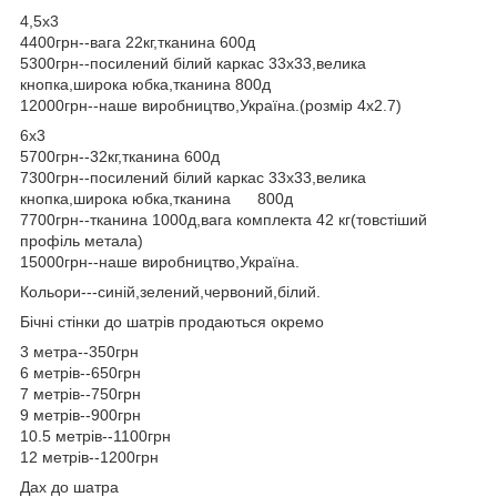
4,5х3
4400грн--вага 22кг,тканина 600д
5300грн--посилений білий каркас 33х33,велика
кнопка,широка юбка,тканина 800д
12000грн--наше виробництво,Україна.(розмір 4х2.7)
6х3
5700грн--32кг,тканина 600д
7300грн--посилений білий каркас 33х33,велика
кнопка,широка юбка,тканина 800д
7700грн--тканина 1000д,вага комплекта 42 кг(товстіший
профіль метала)
15000грн--наше виробництво,Україна.
Кольори---синій,зелений,червоний,білий.
Бічні стінки до шатрів продаються окремо
3 метра--350грн
6 метрів--650грн
7 метрів--750грн
9 метрів--900грн
10.5 метрів--1100грн
12 метрів--1200грн
Дах до шатра