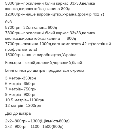
5300грн--посилений білий каркас 33х33,велика
кнопка,широка юбка,тканина 800д
12000грн--наше виробництво,Україна.(розмір 4х2.7)
6х3
5700грн--32кг,тканина 600д
7300грн--посилений білий каркас 33х33,велика
кнопка,широка юбка,тканина 800д
7700грн--тканина 1000д,вага комплекта 42 кг(товстіший
профіль метала)
15000грн--наше виробництво,Україна.
Кольори---синій,зелений,червоний,білий.
Бічні стінки до шатрів продаються окремо
3 метра--350грн
6 метрів--650грн
7 метрів--750грн
9 метрів--900грн
10.5 метрів--1100грн
12 метрів--1200грн
Дах до шатра
2х2--800грн--1300(Щільність800д)
3х2--900грн--1100--1500(800д)