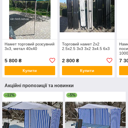
Намет торговий розсувний
Торговий намет 2х2
Наме
3х3, метал 40х40
2.5х2.5 3х3 3х2 3х4.5 6х3
поси
100
5 800
2 800
7 3
₴
₴
Купити
Купити
Акційні пропозиції та новинки
–11%
–5%