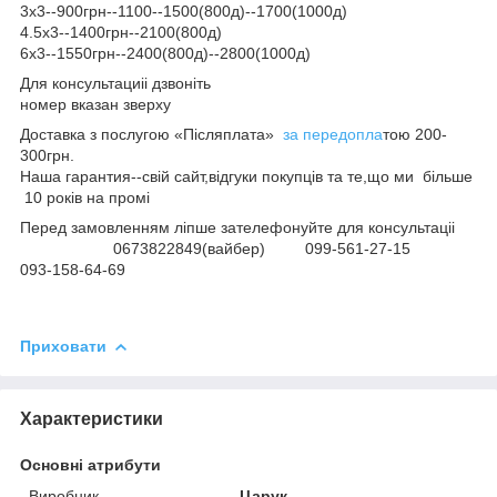
3х3--900грн--1100--1500(800д)--1700(1000д)
4.5х3--1400грн--2100(800д)
6х3--1550грн--2400(800д)--2800(1000д)
Для консультациіі дзвоніть
номер вказан зверху
Доставка з послугою «Післяплата»
за передопла
тою 200-
300грн.
Наша гарантия--свій сайт,відгуки покупців та те,що ми більше
10 років на промі
Перед замовленням ліпше зателефонуйте для консультаціі
0673822849(вайбер) 099-561-27-15
093-158-64-69
Приховати
Характеристики
Основні атрибути
Виробник
Царук