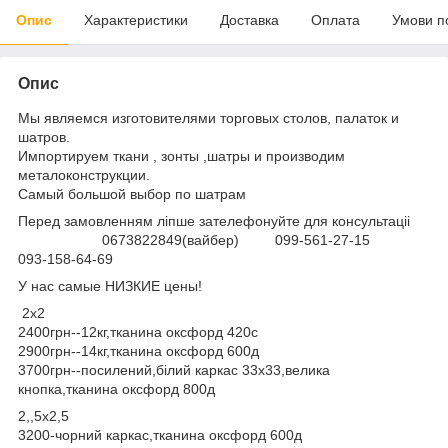
Опис
Характеристики
Доставка
Оплата
Умови п
Опис
Мы являемся изготовителями торговых столов, палаток и
шатров.
Импортируем ткани , зонты ,шатры и производим
металоконструкции.
Самый большой выбор по шатрам
Перед замовленням ліпше зателефонуйте для консультаціі
0673822849(вайбер) 099-561-27-15
093-158-64-69
У нас самые НИЗКИЕ цены!
2х2
2400грн--12кг,тканина оксфорд 420с
2900грн--14кг,тканина оксфорд 600д
3700грн--посилений,білий каркас 33х33,велика
кнопка,тканина оксфорд 800д
2,,5х2,5
3200-чорний каркас,тканина оксфорд 600д