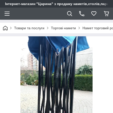
Інтернет-магазин "Царина" з продажу наметів,столів,парас
Товари та послуги
Торгові намети
Намет торговий ро