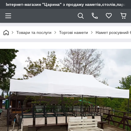
Інтернет-магазин "Царина" з продажу наметів,столів,парас
Товари та послуги
Торгові намети
Намет розсувний 6