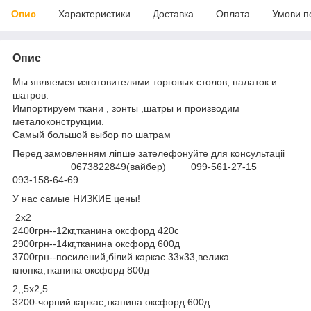
Опис
Характеристики
Доставка
Оплата
Умови п
Опис
Мы являемся изготовителями торговых столов, палаток и
шатров.
Импортируем ткани , зонты ,шатры и производим
металоконструкции.
Самый большой выбор по шатрам
Перед замовленням ліпше зателефонуйте для консультаціі
0673822849(вайбер) 099-561-27-15
093-158-64-69
У нас самые НИЗКИЕ цены!
2х2
2400грн--12кг,тканина оксфорд 420с
2900грн--14кг,тканина оксфорд 600д
3700грн--посилений,білий каркас 33х33,велика
кнопка,тканина оксфорд 800д
2,,5х2,5
3200-чорний каркас,тканина оксфорд 600д