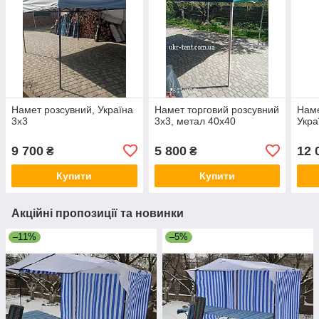
Намет розсувний, Україна
Намет торговий розсувний
Наме
3х3
3х3, метал 40х40
Укра
9 700
5 800
12 
₴
₴
Купити
Купити
Акційні пропозиції та новинки
–11%
–5%