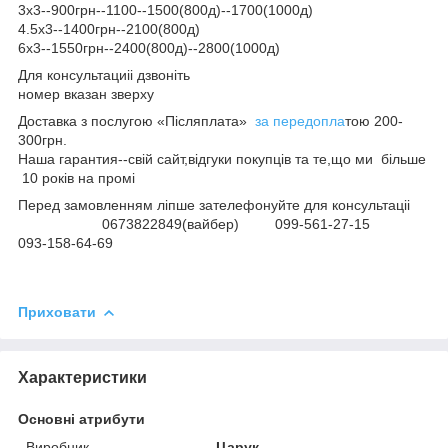
3х3--900грн--1100--1500(800д)--1700(1000д)
4.5х3--1400грн--2100(800д)
6х3--1550грн--2400(800д)--2800(1000д)
Для консультациіі дзвоніть
номер вказан зверху
Доставка з послугою «Післяплата»
за передопла
тою 200-
300грн.
Наша гарантия--свій сайт,відгуки покупців та те,що ми більше
10 років на промі
Перед замовленням ліпше зателефонуйте для консультаціі
0673822849(вайбер) 099-561-27-15
093-158-64-69
Приховати
Характеристики
Основні атрибути
Виробник
Царук