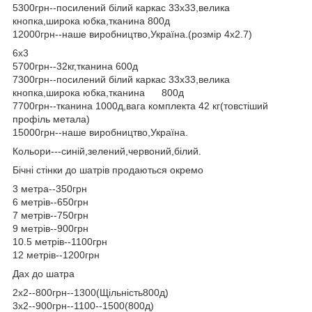
5300грн--посилений білий каркас 33х33,велика
кнопка,широка юбка,тканина 800д
12000грн--наше виробництво,Україна.(розмір 4х2.7)
6х3
5700грн--32кг,тканина 600д
7300грн--посилений білий каркас 33х33,велика
кнопка,широка юбка,тканина 800д
7700грн--тканина 1000д,вага комплекта 42 кг(товстіший
профіль метала)
15000грн--наше виробництво,Україна.
Кольори---синій,зелений,червоний,білий.
Бічні стінки до шатрів продаються окремо
3 метра--350грн
6 метрів--650грн
7 метрів--750грн
9 метрів--900грн
10.5 метрів--1100грн
12 метрів--1200грн
Дах до шатра
2х2--800грн--1300(Щільність800д)
3х2--900грн--1100--1500(800д)