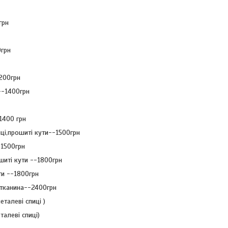
грн
0грн
200грн
--1400грн
1400 грн
ці,прошиті кути--1500грн
-1500грн
шиті кути --1800грн
ти --1800грн
 тканина--2400грн
талеві спиці )
алеві спиці)