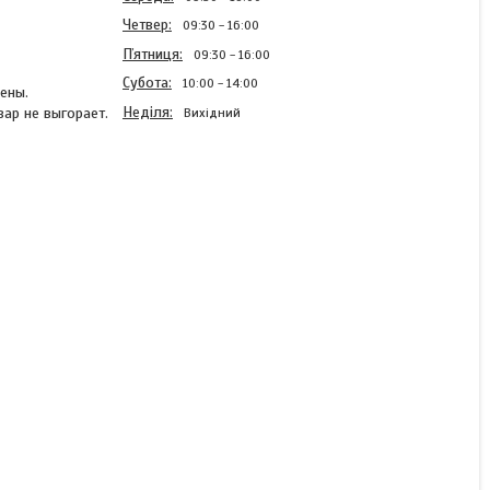
Четвер
09:30
16:00
Пʼятниця
09:30
16:00
Субота
10:00
14:00
ены.
Неділя
ар не выгорает.
Вихідний
Парасолька торгова
2.5х2.5 з клапаном,
прошиті кутами, сріблом
Готово до відправки
1 400 ₴
КУПИТИ
КУПИТИ З