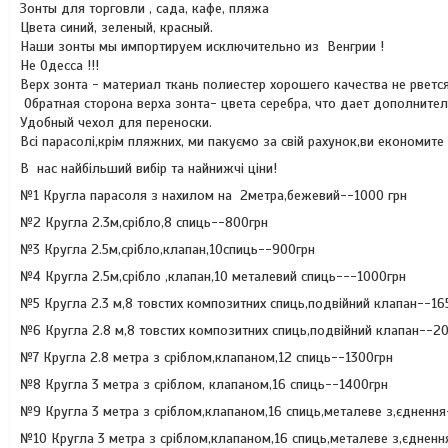
Зонты для торговли , сада, кафе, пляжа
Цвета синий, зеленый, красный.
Наши зонты мы импортируем исключительно из Венгрии !
Не Одесса !!!
Верх зонта - материал ткань полиестер хорошего качества не рветс
Обратная сторона верха зонта- цвета серебра, что дает дополнител
Удобный чехол для переноски.
Всі парасолі,крім пляжних, ми пакуємо за свій рахунок,ви економите
В нас найбільший вибір та найнижчі ціни!
№1 Кругла парасоля з нахилом на 2метра,бежевий--1000 грн
№2 Кругла 2.3м,срібло,8 спиць--800грн
№3 Кругла 2.5м,срібло,клапан,10спиць--900грн
№4 Кругла 2.5м,срібло ,клапан,10 металевий спиць---1000грн
№5 Кругла 2.3 м,8 товстих композитних спиць,подвійний клапан--16
№6 Кругла 2.8 м,8 товстих композитних спиць,подвійний клапан--2
№7 Кругла 2.8 метра з сріблом,клапаном,12 спиць--1300грн
№8 Кругла 3 метра з сріблом, клапаном,16 спиць--1400грн
№9 Кругла 3 метра з сріблом,клапаном,16 спиць,металеве з,єднення
№10 Кругла 3 метра з сріблом,клапаном,16 спиць,металеве з,єднен