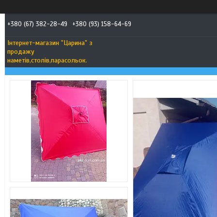
+380 (67) 382-28-49
+380 (93) 158-64-69
Інтернет-магазин "Царина" з
продажу
наметів,столів,парасольок.