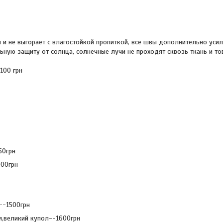
я и не выгорает с влагостойкой пропиткой, все швы дополнительно усил
ьную защиту от солнца, солнечные лучи не проходят сквозь ткань и тов
 100 грн
50грн
000грн
--1500грн
ня,великий купол--1600грн