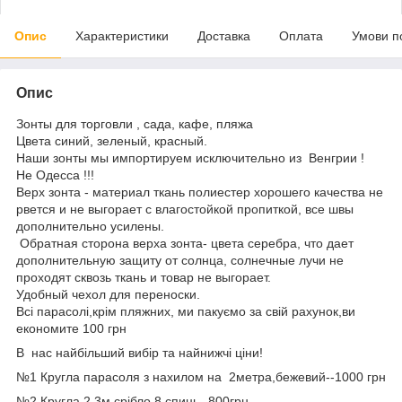
Опис
Характеристики
Доставка
Оплата
Умови п
Опис
Зонты для торговли , сада, кафе, пляжа
Цвета синий, зеленый, красный.
Наши зонты мы импортируем исключительно из Венгрии !
Не Одесса !!!
Верх зонта - материал ткань полиестер хорошего качества не
рвется и не выгорает с влагостойкой пропиткой, все швы
дополнительно усилены.
Обратная сторона верха зонта- цвета серебра, что дает
дополнительную защиту от солнца, солнечные лучи не
проходят сквозь ткань и товар не выгорает.
Удобный чехол для переноски.
Всі парасолі,крім пляжних, ми пакуємо за свій рахунок,ви
економите 100 грн
В нас найбільший вибір та найнижчі ціни!
№1 Кругла парасоля з нахилом на 2метра,бежевий--1000 грн
№2 Кругла 2.3м,срібло,8 спиць--800грн