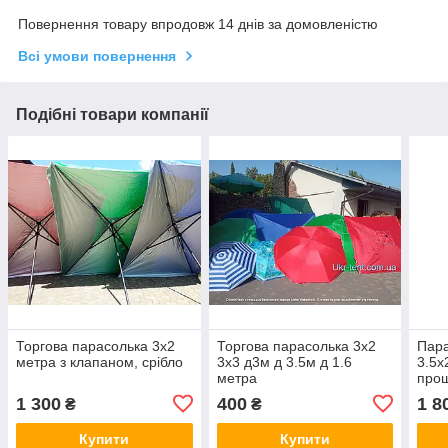
Повернення товару впродовж 14 днів за домовленістю
Всі умови повернення
Подібні товари компанії
Торгова парасолька 3х2
Торгова парасолька 3х2
Пара
метра з клапаном, срібло
3х3 д3м д 3.5м д 1.6
3.5х
метра
прош
1 300
400
1 8
₴
₴
Купити
Купити