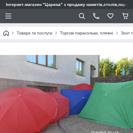
Інтернет-магазин "Царина" з продажу наметів,столів,парас
Товари та послуги
Торгові парасольки, пляжні
Зонт 