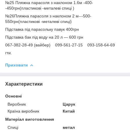
№25 Пляжна парасоля з наклоном 1.6м -400-
-450грн(пластикові -металеві спиці )
№26Пляжна парасоля з наклоном 2 м---500-
550грн(пластикові -металеві спиці)
Підставка під парасольку павук 400грн
Підставка бак під воду на 20 л — 600 грн
067-382-28-49 (вайбер) 099-561-27-15 093-158-64-69
гти.
Приховати
Характеристики
Основні
Виробник
Царук
Країна виробник
Китай
Матеріал виготовлення
Спиці
метал