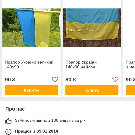
Прапор України великий
Прапор України
Прап
140х90
140х90,нейлон
із н
90
80
90
₴
₴
Купити
Купити
Про нас
97% позитивних з 100 відгуків за рік
Працює з 05.01.2014