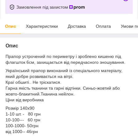
Замовлення під захистом
Опис
Характеристики
Доставка
Оплата
Умови п
Опис
Прапор устрочений по периметру і зроблено кишеню під
флагшток 6см, захищається від передчасного зношування.
Український прапор виконаний із спеціального матеріалу,
який добре розвивається на вітрі.
Краї обшиті.. Не тріскатися.
Гарна якість тканини та гарні відтінки. Синьо-жовтий або
жовто-блакитний.Тканина нейлон.
Ціни від виробника
Розмір 140х90
1-10 шт. - 80 грн
10-100--- 60 грн
100-1000- 50грн
від 1000-- 46грн