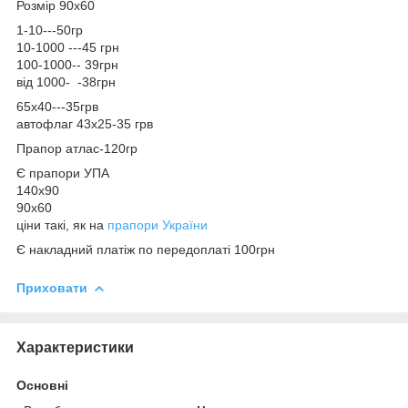
Розмір 90х60
1-10---50гр
10-1000 ---45 грн
100-1000-- 39грн
від 1000- -38грн
65х40---35грв
автофлаг 43х25-35 грв
Прапор атлас-120гр
Є прапори УПА
140х90
90х60
ціни такі, як на
прапори України
Є накладний платіж по передоплаті 100грн
Приховати
Характеристики
Основні